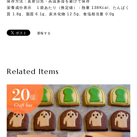
保存方法：直射日光・高温多湿を避けて保存
栄養成分表示 １袋あたり（推定値）：熱量 138Kcal、たんぱく
質 1.8g、脂質 6.1g、炭水化物 12.5g、食塩相当量 0.0g
通報する
Related Items