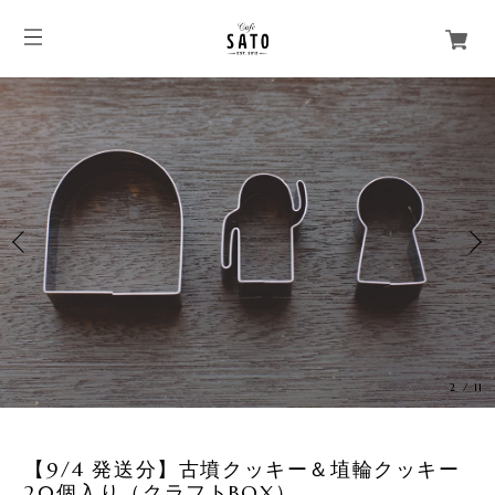
3
/
11
【9/4 発送分】古墳クッキー＆埴輪クッキー
20個入り（クラフトBOX）