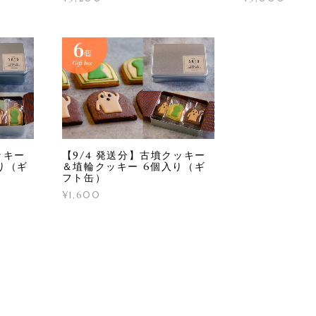
ッキー
【9/4 発送分】古墳クッキー
り（ギ
＆埴輪クッキー 6個入り（ギ
フト缶）
¥1,600