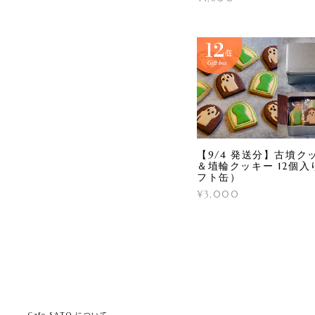
【9/4 発送分】古墳ク
＆埴輪クッキー 12個入
フト缶）
¥3,000
Cafe SATO について