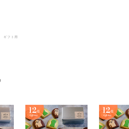
ギフト用
り