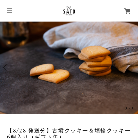
3
/
11
【8/28 発送分】古墳クッキー＆埴輪クッキー
6個入り（ギフト缶）