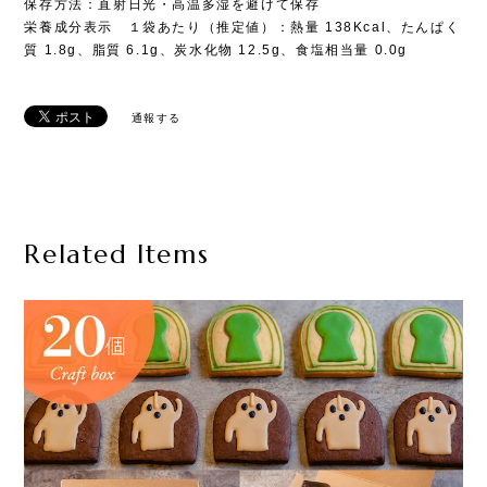
保存方法：直射日光・高温多湿を避けて保存
栄養成分表示 １袋あたり（推定値）：熱量 138Kcal、たんぱく
質 1.8g、脂質 6.1g、炭水化物 12.5g、食塩相当量 0.0g
通報する
Related Items