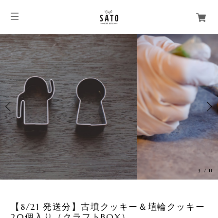
3
/
11
【8/21 発送分】古墳クッキー＆埴輪クッキー
20個入り（クラフトBOX）