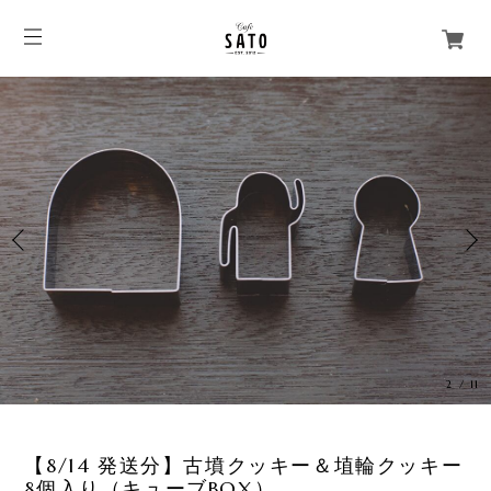
3
/
11
【8/14 発送分】古墳クッキー＆埴輪クッキー
8個入り（キューブBOX）